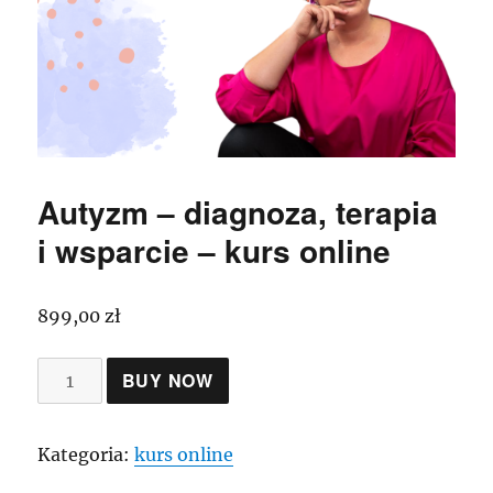
Autyzm – diagnoza, terapia
i wsparcie – kurs online
899,00
zł
ilość
BUY NOW
Autyzm
–
Kategoria:
kurs online
diagnoza,