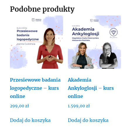
terapia
Podobne produkty
i
wsparcie
-
kurs
online
Przesiewowe badania
Akademia
logopedyczne – kurs
Ankyloglosji – kurs
online
online
299,00
zł
1.599,00
zł
Dodaj do koszyka
Dodaj do koszyka